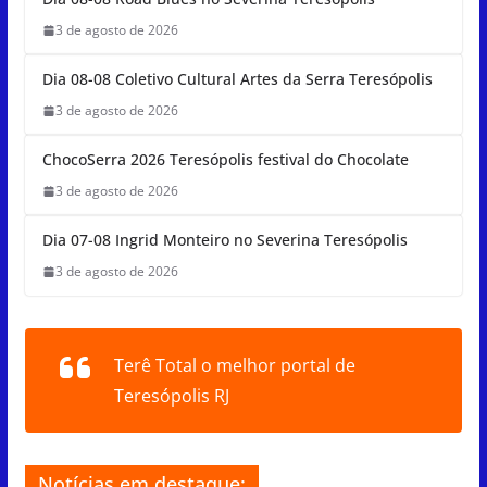
s
e
a
sk
l
e
A
b
d
y
3 de agosto de 2026
p
o
s
Dia 08-08 Coletivo Cultural Artes da Serra Teresópolis
p
o
3 de agosto de 2026
k
ChocoSerra 2026 Teresópolis festival do Chocolate
3 de agosto de 2026
Dia 07-08 Ingrid Monteiro no Severina Teresópolis
3 de agosto de 2026
Terê Total o melhor portal de
Teresópolis RJ
Notícias em destaque: