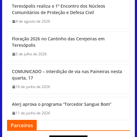
s
e
a
sk
l
e
Teresópolis realiza o 1º Encontro dos Núcleos
Comunitários de Proteção e Defesa Civil
A
b
d
y
4 de agosto de 2026
p
o
s
p
o
Floração 2026 no Cantinho das Cerejeiras em
k
Teresópolis
5 de julho de 2026
COMUNICADO – Interdição de via nas Paineiras nesta
quarta, 17
16 de junho de 2026
Alerj aprova o programa “Torcedor Sangue Bom”
11 de junho de 2026
Parceiros