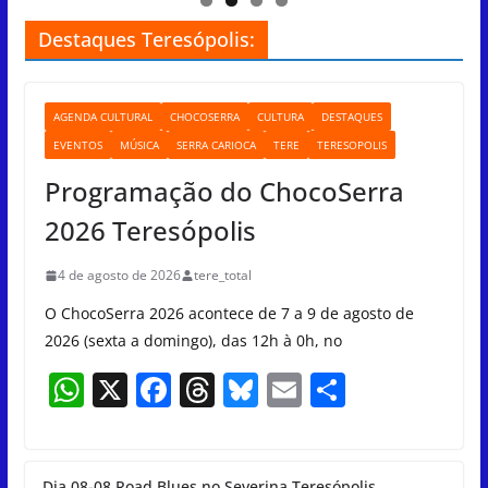
Destaques Teresópolis:
AGENDA CULTURAL
CHOCOSERRA
CULTURA
DESTAQUES
EVENTOS
MÚSICA
SERRA CARIOCA
TERE
TERESOPOLIS
Programação do ChocoSerra
2026 Teresópolis
4 de agosto de 2026
tere_total
O ChocoSerra 2026 acontece de 7 a 9 de agosto de
2026 (sexta a domingo), das 12h à 0h, no
W
X
F
T
Bl
E
S
h
a
h
u
m
h
at
c
re
e
ai
ar
Dia 08-08 Road Blues no Severina Teresópolis