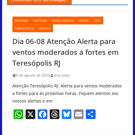
INFORME
NOTÍCIAS
SERRA CARIOCA
TEMPO
TERE
TERESOPOLIS
VENTOS
Dia 06-08 Atenção Alerta para
ventos moderados a fortes em
Teresópolis RJ
6 de agosto de 2026
tere_total
Atenção Teresópolis RJ: Alerta para ventos moderados
a fortes para às próximas horas. Fiquem atentos aos
nossos alertas e em
W
X
F
T
Bl
E
S
h
a
h
u
m
h
at
c
re
e
ai
ar