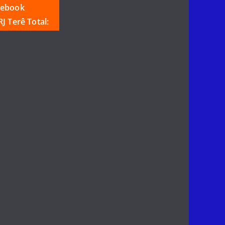
cebook
J Terê Total: