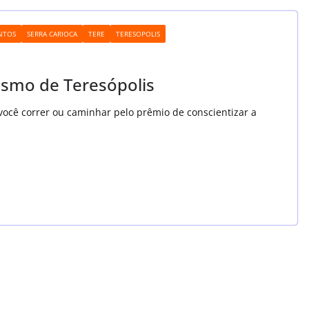
NTOS
SERRA CARIOCA
TERE
TERESOPOLIS
tismo de Teresópolis
você correr ou caminhar pelo prêmio de conscientizar a