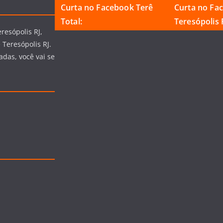
Curta no Facebook Terê
Curta no Fa
Total:
Teresópolis R
resópolis RJ,
 Teresópolis RJ.
adas, você vai se