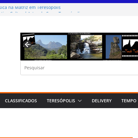
ica na Matriz em Teresópolis
etivo Cultural Artes da Serra Teresópolis
26 Teresópolis festival do Chocolate
idas por Minuto no Sesc Teresópolis
mingão Sertanejo na Casa de Portugal de
Previous
CLASSIFICADOS
TERESÓPOLIS
DELIVERY
TEMPO