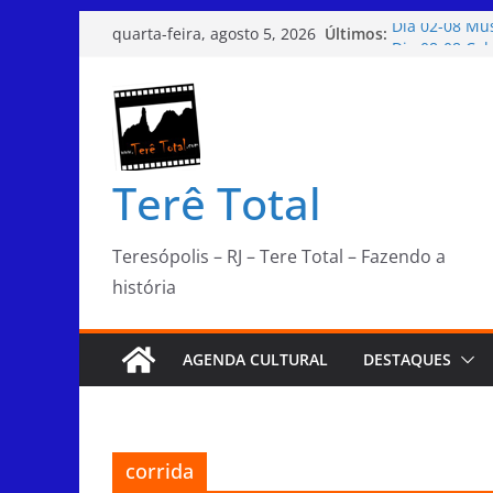
Pular
Últimos:
Dia 02-08 Mús
quarta-feira, agosto 5, 2026
para
Dia 08-08 Col
ChocoSerra 20
o
Dia 06-08 Bat
conteúdo
Dia 02-08 Do
Teresópolis
Terê Total
Teresópolis – RJ – Tere Total – Fazendo a
história
AGENDA CULTURAL
DESTAQUES
corrida