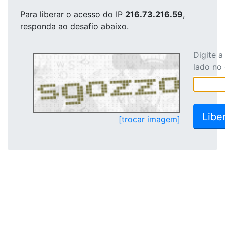
Para liberar o acesso
do IP
216.73.216.59
,
responda ao desafio abaixo.
Digite 
lado no
[trocar imagem]