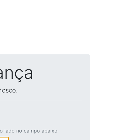
ança
nosco.
ao lado no campo abaixo