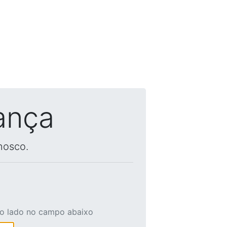
ança
nosco.
ao lado no campo abaixo