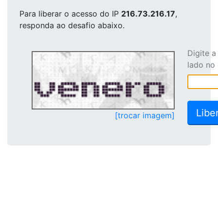
Para liberar o acesso
do IP
216.73.216.17
,
responda ao desafio abaixo.
Digite 
lado no
[trocar imagem]