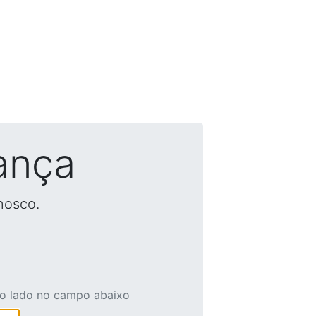
ança
nosco.
ao lado no campo abaixo