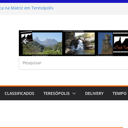
ca na Matriz em Teresópolis
ivo Cultural Artes da Serra Teresópolis
6 Teresópolis festival do Chocolate
das por Minuto no Sesc Teresópolis
ngão Sertanejo na Casa de Portugal de
Previous
CLASSIFICADOS
TERESÓPOLIS
DELIVERY
TEMPO