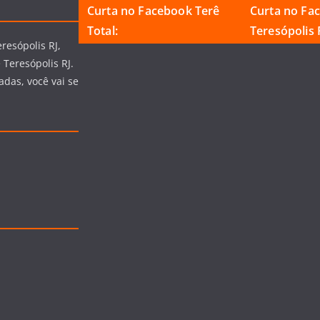
Curta no Facebook Terê
Curta no Fa
Total:
Teresópolis R
resópolis RJ,
 Teresópolis RJ.
adas, você vai se