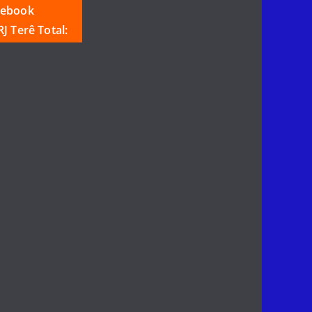
cebook
J Terê Total: