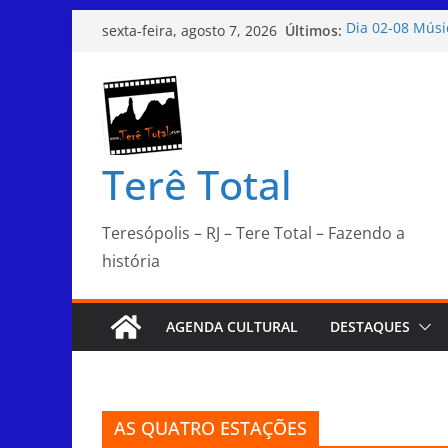
Pular
Últimos:
Dia 02-08 Músi
sexta-feira, agosto 7, 2026
para
Dia 08-08 Colet
ChocoSerra 202
o
Dia 06-08 Bati
conteúdo
Dia 02-08 Domi
Teresópolis
Terê Total
Teresópolis – RJ – Tere Total – Fazendo a
história
AGENDA CULTURAL
DESTAQUES
AS QUATRO ESTAÇÕES