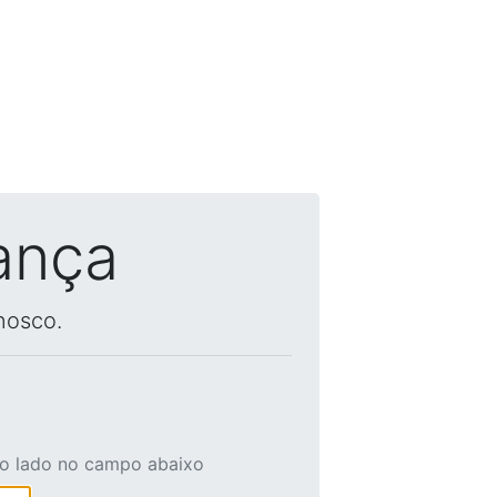
ança
nosco.
ao lado no campo abaixo