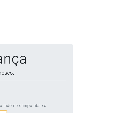
ança
nosco.
ao lado no campo abaixo