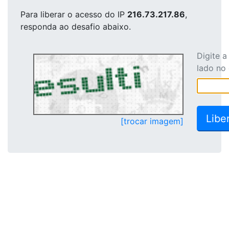
Para liberar o acesso
do IP
216.73.217.86
,
responda ao desafio abaixo.
Digite 
lado no
[trocar imagem]