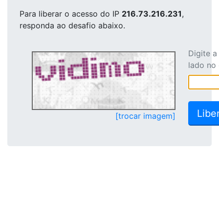
Para liberar o acesso
do IP
216.73.216.231
,
responda ao desafio abaixo.
Digite 
lado no
[trocar imagem]