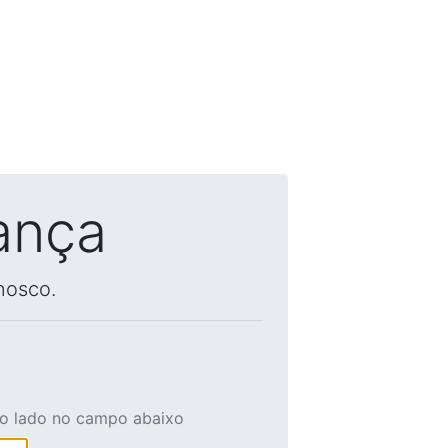
ança
nosco.
ao lado no campo abaixo