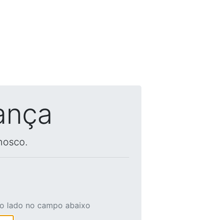
ança
nosco.
ao lado no campo abaixo