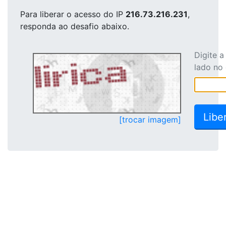
Para liberar o acesso
do IP
216.73.216.231
,
responda ao desafio abaixo.
Digite 
lado no
[trocar imagem]