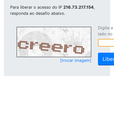
Para liberar o acesso
do IP
216.73.217.154
,
responda ao desafio abaixo.
Digite 
lado no
[trocar imagem]