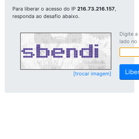
Para liberar o acesso
do IP
216.73.216.157
,
responda ao desafio abaixo.
Digite 
lado no
[trocar imagem]