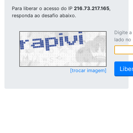
Para liberar o acesso
do IP
216.73.217.165
,
responda ao desafio abaixo.
Digite 
lado no
[trocar imagem]