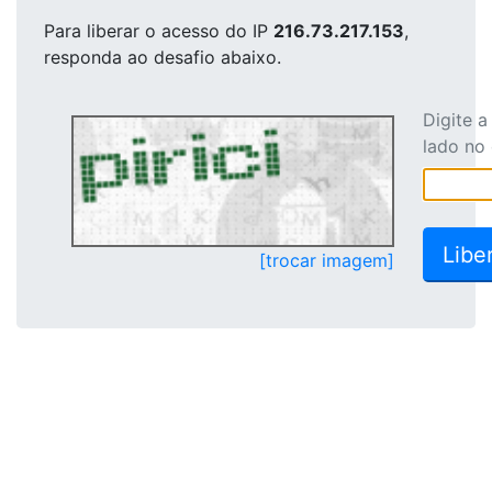
Para liberar o acesso
do IP
216.73.217.153
,
responda ao desafio abaixo.
Digite 
lado no
[trocar imagem]