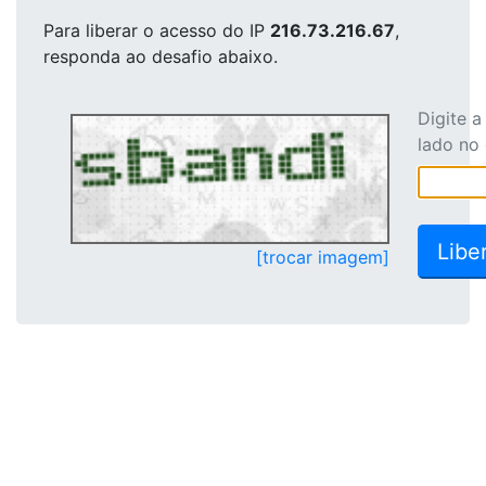
Para liberar o acesso
do IP
216.73.216.67
,
responda ao desafio abaixo.
Digite 
lado no
[trocar imagem]