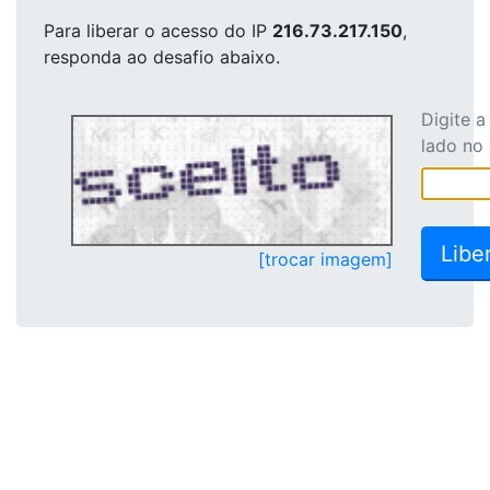
Para liberar o acesso
do IP
216.73.217.150
,
responda ao desafio abaixo.
Digite 
lado no
[trocar imagem]