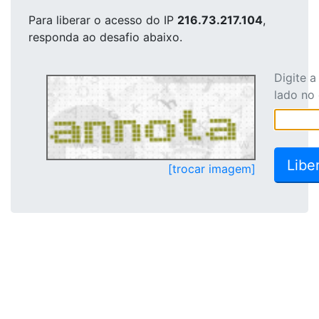
Para liberar o acesso
do IP
216.73.217.104
,
responda ao desafio abaixo.
Digite 
lado no
[trocar imagem]