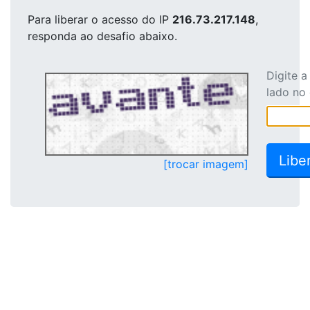
Para liberar o acesso
do IP
216.73.217.148
,
responda ao desafio abaixo.
Digite 
lado no
[trocar imagem]