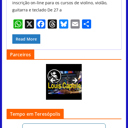
inscrição on-line para os cursos de violino, violão,
guitarra e teclado De 27 a
W
X
F
T
Bl
E
S
h
a
h
u
m
h
at
c
re
e
ai
ar
Read More
s
e
a
sk
l
e
Parceiros
A
b
d
y
p
o
s
p
o
k
Tempo em Teresópolis