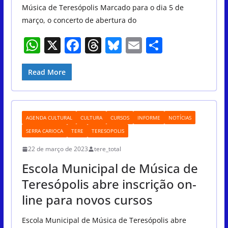
Música de Teresópolis Marcado para o dia 5 de
março, o concerto de abertura do
W
X
F
T
Bl
E
S
h
a
h
u
m
h
at
c
re
e
ai
ar
Read More
s
e
a
sk
l
e
A
b
d
y
AGENDA CULTURAL
CULTURA
CURSOS
INFORME
NOTÍCIAS
p
o
s
SERRA CARIOCA
TERE
TERESOPOLIS
p
o
22 de março de 2023
tere_total
k
Escola Municipal de Música de
Teresópolis abre inscrição on-
line para novos cursos
Escola Municipal de Música de Teresópolis abre