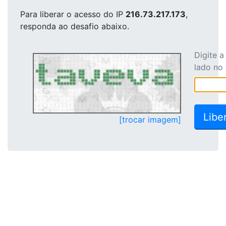
Para liberar o acesso
do IP
216.73.217.173
,
responda ao desafio abaixo.
Digite 
lado no
[trocar imagem]