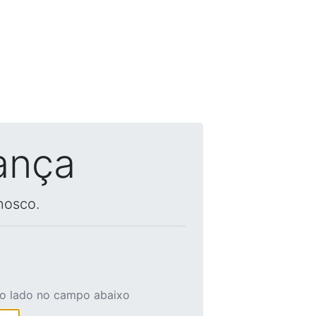
ança
nosco.
ao lado no campo abaixo