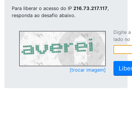
Para liberar o acesso
do IP
216.73.217.117
,
responda ao desafio abaixo.
Digite 
lado no
[trocar imagem]