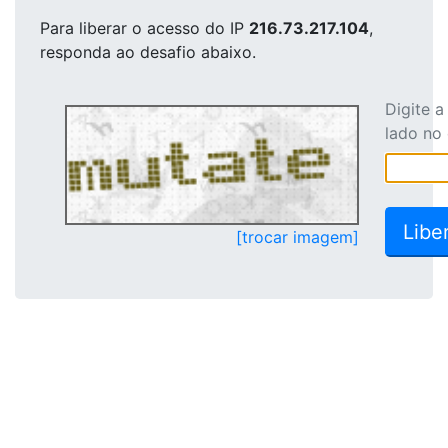
Para liberar o acesso
do IP
216.73.217.104
,
responda ao desafio abaixo.
Digite 
lado no
[trocar imagem]