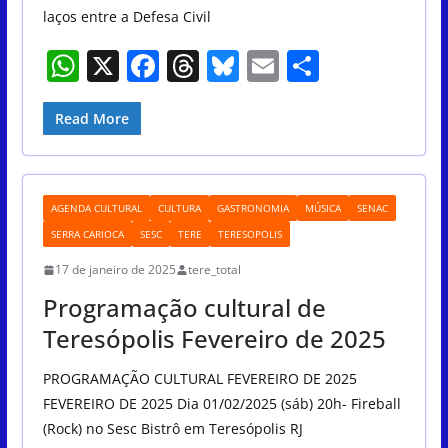
laços entre a Defesa Civil
W
X
F
T
Bl
E
S
h
a
h
u
m
h
at
c
re
e
ai
ar
Read More
s
e
a
sk
l
e
A
b
d
y
AGENDA CULTURAL
CULTURA
GASTRONOMIA
MÚSICA
SENAC
p
o
s
SERRA CARIOCA
SESC
TERE
TERESOPOLIS
p
o
17 de janeiro de 2025
tere_total
k
Programação cultural de
Teresópolis Fevereiro de 2025
PROGRAMAÇÃO CULTURAL FEVEREIRO DE 2025
FEVEREIRO DE 2025 Dia 01/02/2025 (sáb) 20h- Fireball
(Rock) no Sesc Bistrô em Teresópolis RJ