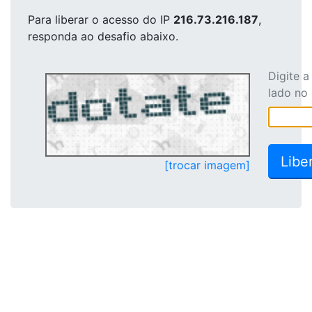
Para liberar o acesso
do IP
216.73.216.187
,
responda ao desafio abaixo.
Digite 
lado no
[trocar imagem]