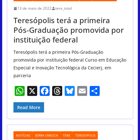
p
o
s
13 de maio de 2022
tere_total
p
o
Teresópolis terá a primeira
k
Pós-Graduação promovida por
instituição federal
Teresópolis terá a primeira Pós-Graduação
promovida por instituição federal Curso em Educação
Especial e Inovação Tecnológica da Cecierj, em
parceria
W
X
F
T
Bl
E
S
h
a
h
u
m
h
at
c
re
e
ai
ar
Read More
s
e
a
sk
l
e
A
b
d
y
NOTÍCIAS
SERRA CARIOCA
TERE
TERESOPOLIS