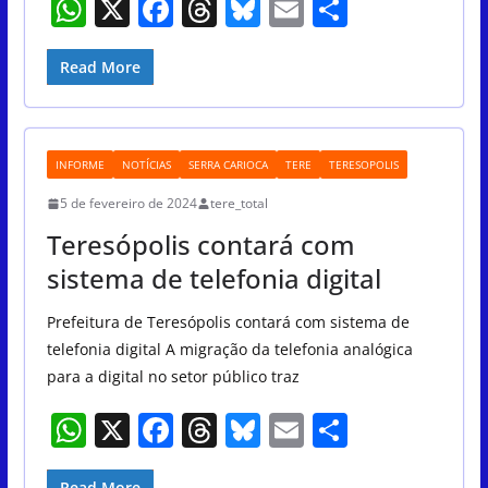
W
X
F
T
Bl
E
S
h
a
h
u
m
h
at
c
re
e
ai
ar
Read More
s
e
a
sk
l
e
A
b
d
y
INFORME
NOTÍCIAS
SERRA CARIOCA
TERE
TERESOPOLIS
p
o
s
5 de fevereiro de 2024
tere_total
p
o
Teresópolis contará com
k
sistema de telefonia digital
Prefeitura de Teresópolis contará com sistema de
telefonia digital A migração da telefonia analógica
para a digital no setor público traz
W
X
F
T
Bl
E
S
h
a
h
u
m
h
Read More