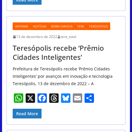
at
c
re
e
ai
ar
s
e
a
sk
l
e
A
b
d
y
INFORME
NOTÍCIAS
SERRA CARIOCA
TERE
TERESOPOLIS
p
o
s
13 de dezembro de 2022
tere_total
p
o
Teresópolis recebe ‘Prêmio
k
Cidades Inteligentes’
Prefeitura de Teresópolis recebe ‘Prêmio Cidades
Inteligentes’ por avanços em inovação e tecnologia
Teresópolis, 13 de dezembro de 2022 – A
W
X
F
T
Bl
E
S
h
a
h
u
m
h
at
c
re
e
ai
ar
Read More
s
e
a
sk
l
e