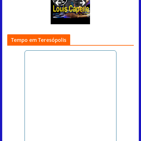
p
o
k
Tempo em Teresópolis