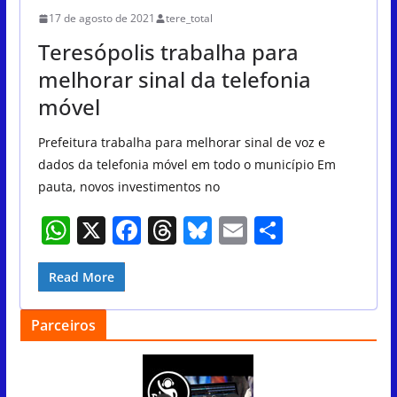
p
o
s
17 de agosto de 2021
tere_total
p
o
Teresópolis trabalha para
k
melhorar sinal da telefonia
móvel
Prefeitura trabalha para melhorar sinal de voz e
dados da telefonia móvel em todo o município Em
pauta, novos investimentos no
W
X
F
T
Bl
E
S
h
a
h
u
m
h
at
c
re
e
ai
ar
Read More
s
e
a
sk
l
e
Parceiros
A
b
d
y
p
o
s