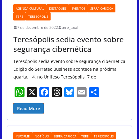
A
b
d
y
AGENDA CULTURAL
DESTAQUES
EVENTOS
SERRA CARIOCA
p
o
s
TERE
TERESOPOLIS
p
o
7 de dezembro de 2022
tere_total
k
Teresópolis sedia evento sobre
segurança cibernética
Teresópolis sedia evento sobre segurança cibernética
Edição do Serratec Business acontece na próxima
quarta, 14, no Unifeso Teresópolis, 7 de
W
X
F
T
Bl
E
S
h
a
h
u
m
h
at
c
re
e
ai
ar
Read More
s
e
a
sk
l
e
A
b
d
y
INFORME
NOTÍCIAS
SERRA CARIOCA
TERE
TERESOPOLIS