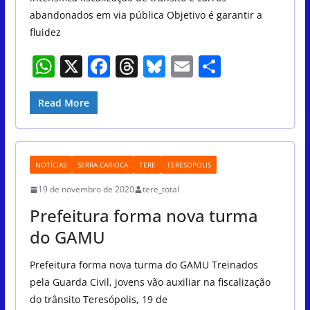
abandonados em via pública Objetivo é garantir a
fluidez
W
X
F
T
Bl
E
S
h
a
h
u
m
h
at
c
re
e
ai
ar
Read More
s
e
a
sk
l
e
A
b
d
y
NOTÍCIAS
SERRA CARIOCA
TERE
TERESOPOLIS
p
o
s
19 de novembro de 2020
tere_total
p
o
Prefeitura forma nova turma
k
do GAMU
Prefeitura forma nova turma do GAMU Treinados
pela Guarda Civil, jovens vão auxiliar na fiscalização
do trânsito Teresópolis, 19 de