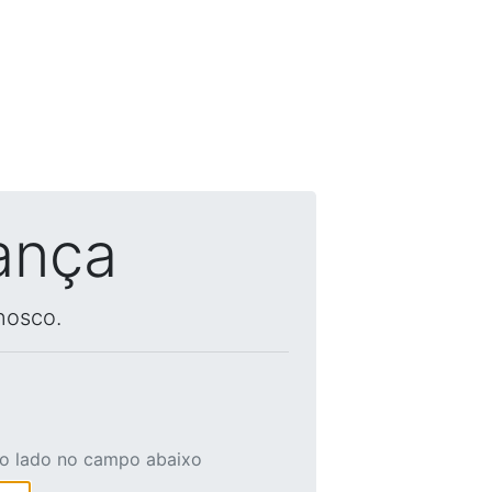
ança
nosco.
ao lado no campo abaixo