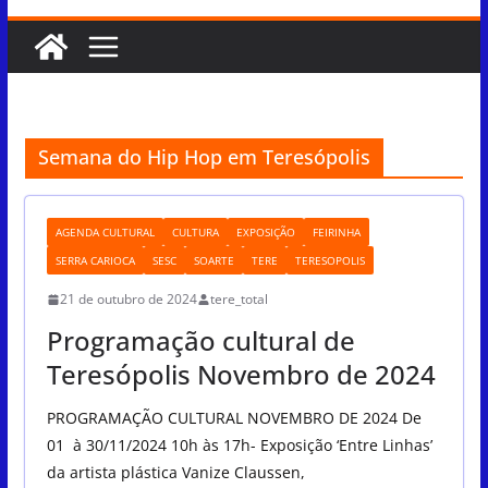
Semana do Hip Hop em Teresópolis
AGENDA CULTURAL
CULTURA
EXPOSIÇÃO
FEIRINHA
SERRA CARIOCA
SESC
SOARTE
TERE
TERESOPOLIS
21 de outubro de 2024
tere_total
Programação cultural de
Teresópolis Novembro de 2024
PROGRAMAÇÃO CULTURAL NOVEMBRO DE 2024 De
01 à 30/11/2024 10h às 17h- Exposição ‘Entre Linhas’
da artista plástica Vanize Claussen,