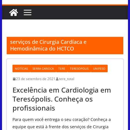
serviços de Cirurgia Cardíaca e
Hemodinâmica do HCTCO
NOTÍCIAS
SERRA CARIOCA
TERE
TERESOPOLIS
UNIFESO
23 de setembro de 2021
tere_total
Excelência em Cardiologia em
Teresópolis. Conheça os
profissionais
Para quem você entrega o seu coração? Conheça a
equipe que está à frente dos serviços de Cirurgia