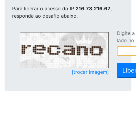
Para liberar o acesso
do IP
216.73.216.67
,
responda ao desafio abaixo.
Digite 
lado no
[trocar imagem]