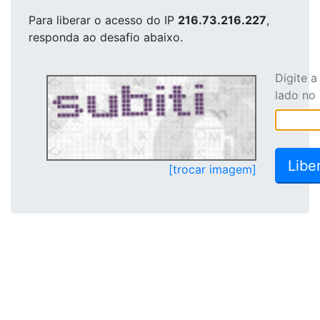
Para liberar o acesso
do IP
216.73.216.227
,
responda ao desafio abaixo.
Digite 
lado no
[trocar imagem]