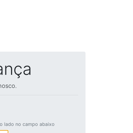
ança
nosco.
ao lado no campo abaixo