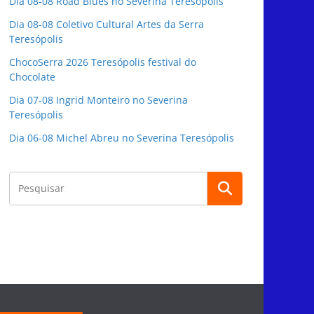
Dia 08-08 Road Blues no Severina Teresópolis
Dia 08-08 Coletivo Cultural Artes da Serra
Teresópolis
ChocoSerra 2026 Teresópolis festival do
Chocolate
Dia 07-08 Ingrid Monteiro no Severina
Teresópolis
Dia 06-08 Michel Abreu no Severina Teresópolis