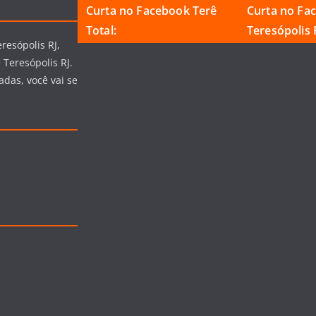
Curta no Facebook Terê
Curta no Fa
Total:
Teresópolis R
resópolis RJ,
 Teresópolis RJ.
adas, você vai se