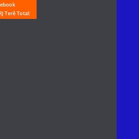
cebook
J Terê Total: