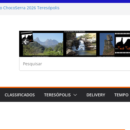
o ChocoSerra 2026 Teresópolis
ngão Sertanejo na Casa de Portugal de
elo Cataldi no Severina Teresópolis
ção Alerta para ventos moderados a fortes
 RJ
Previous
aliza o 1º Encontro dos Núcleos Comunitários
efesa Civil
CLASSIFICADOS
TERESÓPOLIS
DELIVERY
TEMPO