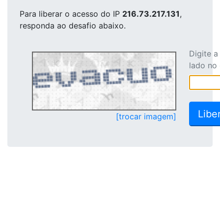
Para liberar o acesso
do IP
216.73.217.131
,
responda ao desafio abaixo.
Digite 
lado no
[trocar imagem]