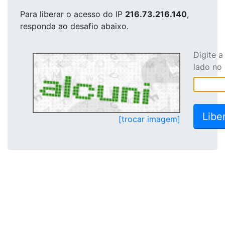
Para liberar o acesso
do IP
216.73.216.140
,
responda ao desafio abaixo.
Digite 
lado no
[trocar imagem]