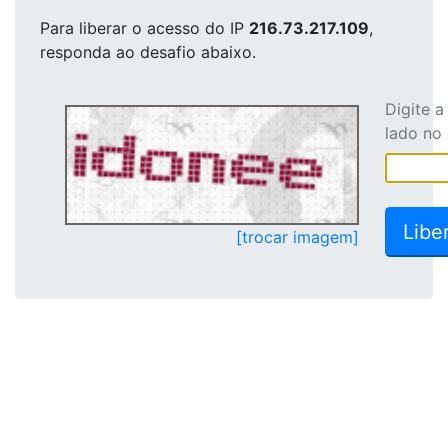
Para liberar o acesso
do IP
216.73.217.109
,
responda ao desafio abaixo.
Digite 
lado no
[trocar imagem]