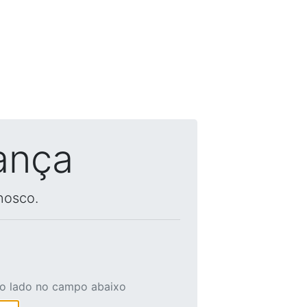
ança
nosco.
ao lado no campo abaixo