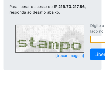
Para liberar o acesso
do IP
216.73.217.86
,
responda ao desafio abaixo.
Digite 
lado no
[trocar imagem]