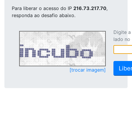
Para liberar o acesso
do IP
216.73.217.70
,
responda ao desafio abaixo.
Digite 
lado no
[trocar imagem]