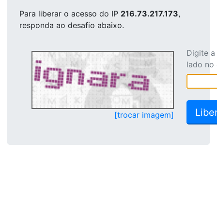
Para liberar o acesso
do IP
216.73.217.173
,
responda ao desafio abaixo.
Digite 
lado no
[trocar imagem]