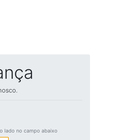
ança
nosco.
ao lado no campo abaixo