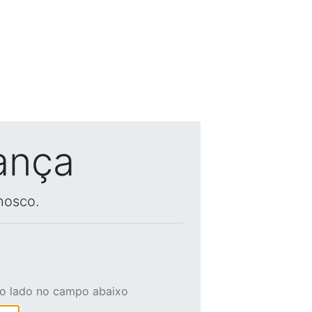
ança
nosco.
ao lado no campo abaixo