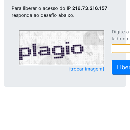
Para liberar o acesso
do IP
216.73.216.157
,
responda ao desafio abaixo.
Digite 
lado no
[trocar imagem]