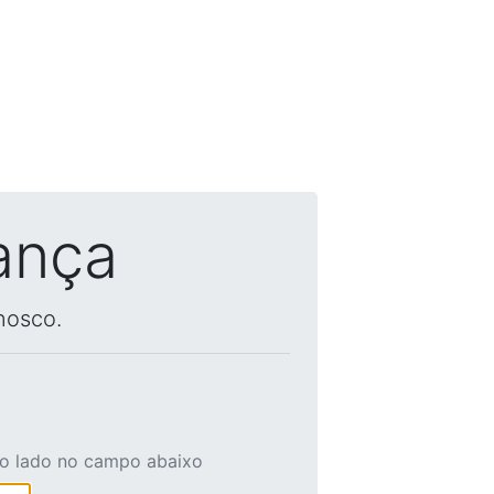
ança
nosco.
ao lado no campo abaixo